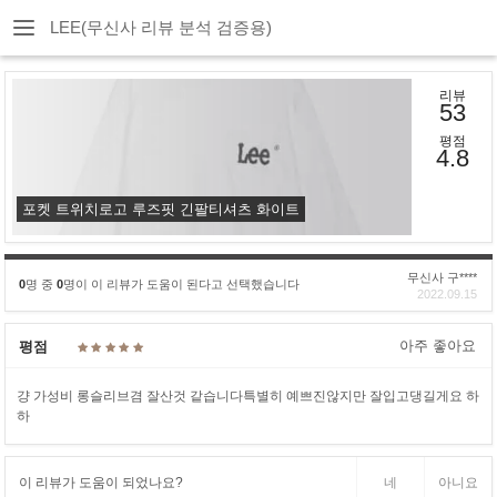
LEE(무신사 리뷰 분석 검증용)
리뷰
53
평점
4.8
포켓 트위치로고 루즈핏 긴팔티셔츠 화이트
무신사 구****
0
명 중
0
명이 이 리뷰가 도움이 된다고 선택했습니다
2022.09.15
아주 좋아요
평점
걍 가성비 롱슬리브겸 잘산것 같습니다특별히 예쁘진않지만 잘입고댕길게요 하
하
이 리뷰가 도움이 되었나요?
네
아니요