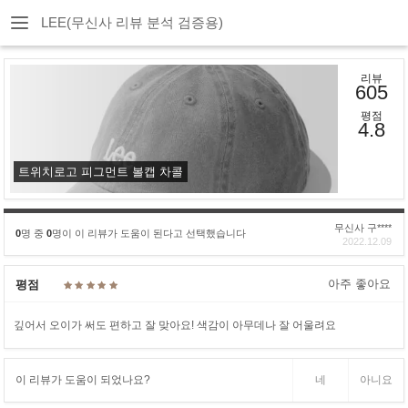
LEE(무신사 리뷰 분석 검증용)
리뷰
605
평점
4.8
트위치로고 피그먼트 볼캡 차콜
무신사 구****
0
명 중
0
명이 이 리뷰가 도움이 된다고 선택했습니다
2022.12.09
아주 좋아요
평점
깊어서 오이가 써도 편하고 잘 맞아요! 색감이 아무데나 잘 어울려요
이 리뷰가 도움이 되었나요?
네
아니요