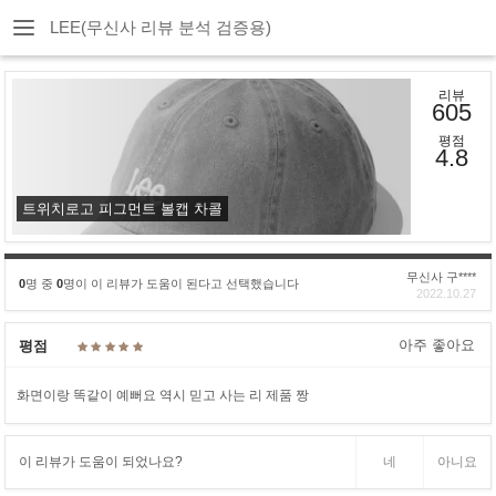
LEE(무신사 리뷰 분석 검증용)
리뷰
605
평점
4.8
트위치로고 피그먼트 볼캡 차콜
무신사 구****
0
명 중
0
명이 이 리뷰가 도움이 된다고 선택했습니다
2022.10.27
아주 좋아요
평점
화면이랑 똑같이 예뻐요 역시 믿고 사는 리 제품 짱
이 리뷰가 도움이 되었나요?
네
아니요