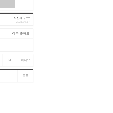
무신사 구****
2021.09.17
아주 좋아요
네
아니요
등록