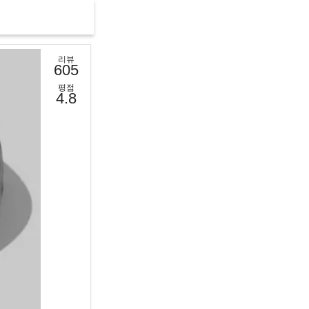
리뷰
605
평점
4.8