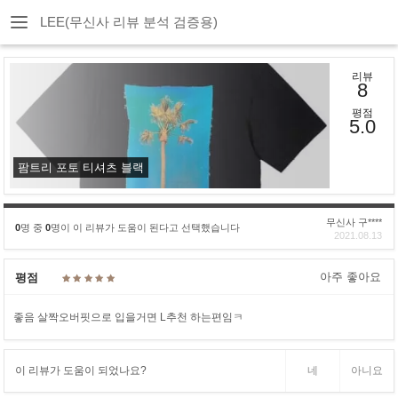
LEE(무신사 리뷰 분석 검증용)
리뷰
8
평점
5.0
팜트리 포토 티셔츠 블랙
무신사 구****
0
명 중
0
명이 이 리뷰가 도움이 된다고 선택했습니다
2021.08.13
아주 좋아요
평점
좋음 살짝오버핏으로 입을거면 L추천 하는편임ㅋ
이 리뷰가 도움이 되었나요?
네
아니요