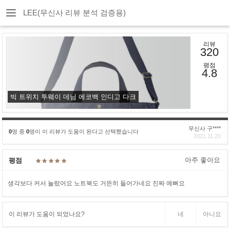
LEE(무신사 리뷰 분석 검증용)
리뷰
320
평점
4.8
빅 트위치 투웨이 데님 에코백 인디고 다크
무신사 구****
0
명 중
0
명이 이 리뷰가 도움이 된다고 선택했습니다
2021.11.20
아주 좋아요
평점
생각보다 커서 놀랐어요 노트북도 거뜬히 들어가네요 진짜 예뻐요
이 리뷰가 도움이 되었나요?
네
아니요