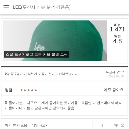
LEE(무신사 리뷰 분석 검증용)
리뷰
1,471
평점
4.8
스몰 트위치로고 코튼 커브 볼캡 그린
무신사 구****
0
명 중
0
명이 이 리뷰가 도움이 된다고 선택했습니다
2021.09.19
아주 좋아요
평점
푹 들어가는 모자구요.....제가 좋아하는 핏이에욤....요즘엔 다 반토박내서 머리
가 들어가다 마는고 같은디이건 깊숙해서 좋음
이 리뷰가 도움이 되었나요?
네
아니요