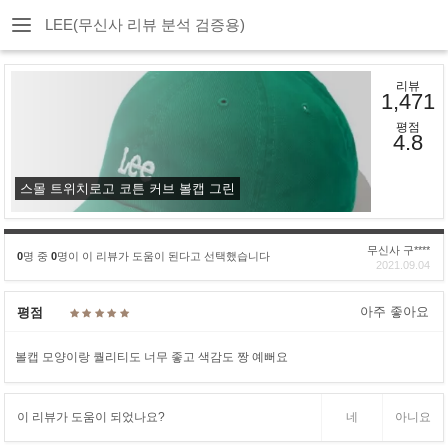
LEE(무신사 리뷰 분석 검증용)
리뷰
1,471
평점
4.8
스몰 트위치로고 코튼 커브 볼캡 그린
무신사 구****
0
명 중
0
명이 이 리뷰가 도움이 된다고 선택했습니다
2021.09.04
아주 좋아요
평점
볼캡 모양이랑 퀄리티도 너무 좋고 색감도 짱 예뻐요
이 리뷰가 도움이 되었나요?
네
아니요