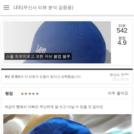
LEE(무신사 리뷰 분석 검증용)
리뷰
542
평점
4.9
스몰 트위치로고 코튼 커브 볼캡 블루
무신사 구****
0
명 중
0
명이 이 리뷰가 도움이 된다고 선택했습니다
2021.09.04
아주 좋아요
평점
색감이 쨍해서 이뻐요 무난하게 잘 쓰고 다닐 수 있을 것 같아요