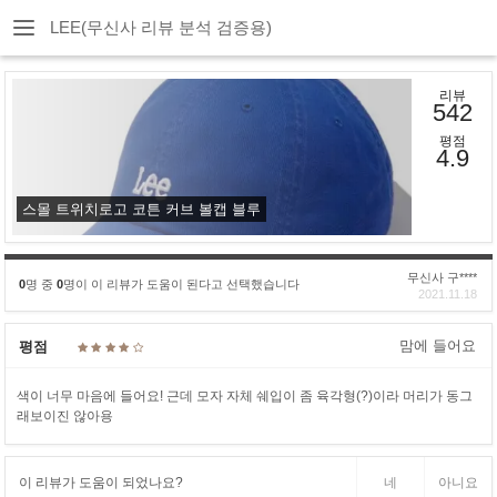
LEE(무신사 리뷰 분석 검증용)
리뷰
542
평점
4.9
스몰 트위치로고 코튼 커브 볼캡 블루
무신사 구****
0
명 중
0
명이 이 리뷰가 도움이 된다고 선택했습니다
2021.11.18
맘에 들어요
평점
색이 너무 마음에 들어요! 근데 모자 자체 쉐입이 좀 육각형(?)이라 머리가 동그
래보이진 않아용
이 리뷰가 도움이 되었나요?
네
아니요