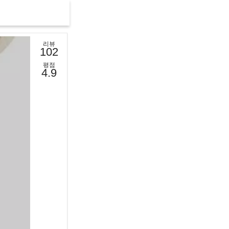
리뷰
102
평점
4.9