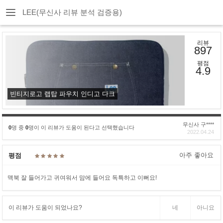
LEE(무신사 리뷰 분석 검증용)
리뷰
897
평점
4.9
빈티지로고 랩탑 파우치 인디고 다크
무신사 구****
0
명 중
0
명이 이 리뷰가 도움이 된다고 선택했습니다
2022.04.24
아주 좋아요
평점
맥북 잘 들어가고 귀여워서 맘에 들어요 독특하고 이뻐요!
이 리뷰가 도움이 되었나요?
네
아니요