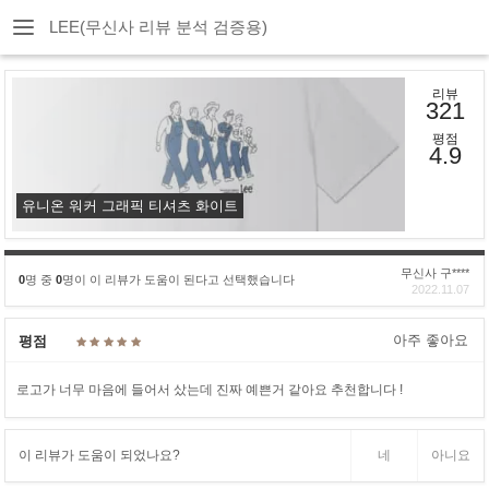
LEE(무신사 리뷰 분석 검증용)
리뷰
321
평점
4.9
유니온 워커 그래픽 티셔츠 화이트
무신사 구****
0
명 중
0
명이 이 리뷰가 도움이 된다고 선택했습니다
2022.11.07
아주 좋아요
평점
로고가 너무 마음에 들어서 샀는데 진짜 예쁜거 같아요 추천합니다 !
이 리뷰가 도움이 되었나요?
네
아니요