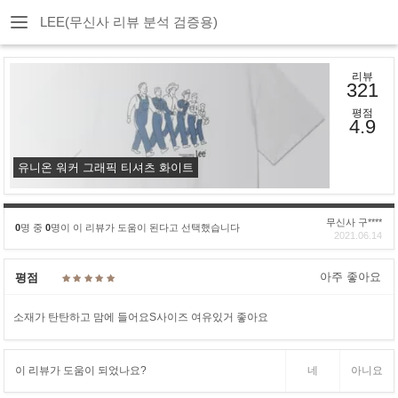
LEE(무신사 리뷰 분석 검증용)
리뷰
321
평점
4.9
유니온 워커 그래픽 티셔츠 화이트
무신사 구****
0
명 중
0
명이 이 리뷰가 도움이 된다고 선택했습니다
2021.06.14
아주 좋아요
평점
소재가 탄탄하고 맘에 들어요S사이즈 여유있거 좋아요
이 리뷰가 도움이 되었나요?
네
아니요