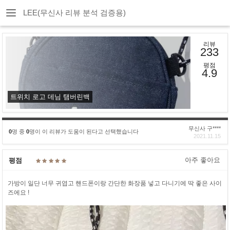
LEE(무신사 리뷰 분석 검증용)
리뷰
233
평점
4.9
트위치 로고 데님 탬버린백
무신사 구****
0
명 중
0
명이 이 리뷰가 도움이 된다고 선택했습니다
2021.11.15
아주 좋아요
평점
가방이 일단 너무 귀엽고 핸드폰이랑 간단한 화장품 넣고 다니기에 딱 좋은 사이
즈에요 !