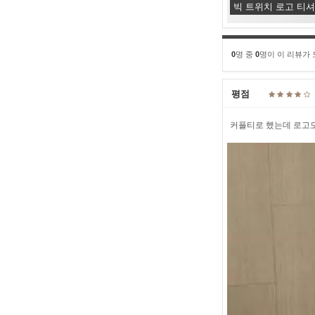
빅 트위치 로고 티
0
명 중
0
명이 이 리뷰가
평점
커플티로 했는데 로고도