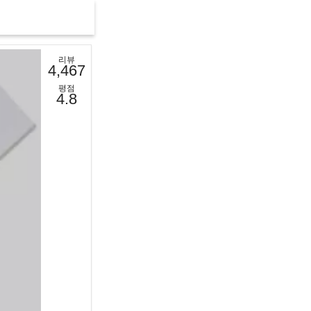
리뷰
4,467
평점
4.8