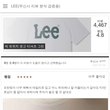
LEE(무신사 리뷰 분석 검증용)
리뷰
4,467
평점
4.8
빅 트위치 로고 티셔츠 그린
무신사 구****
0
명 중
0
명이 이 리뷰가 도움이 된다고 선택했습니다
2021.07.05
아주 좋아요
평점
프린팅이 너무 예뻐서 데일리로 입고 어느 하의에나 잘 어울리는거 같아요 !다만
옷감이 좀 얇아서 세탁시에 주의가 필요 할 것 같네요