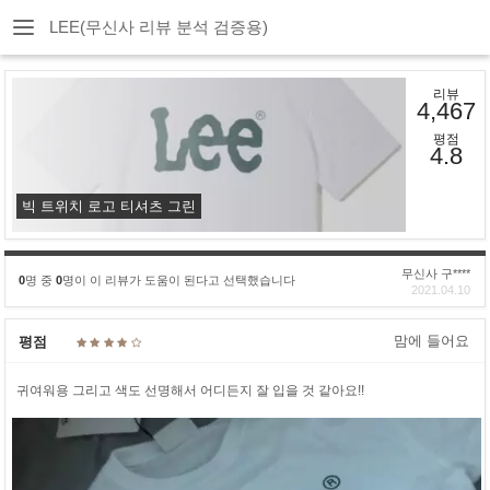
LEE(무신사 리뷰 분석 검증용)
리뷰
4,467
평점
4.8
빅 트위치 로고 티셔츠 그린
무신사 구****
0
명 중
0
명이 이 리뷰가 도움이 된다고 선택했습니다
2021.04.10
맘에 들어요
평점
귀여워용 그리고 색도 선명해서 어디든지 잘 입을 것 같아요!!