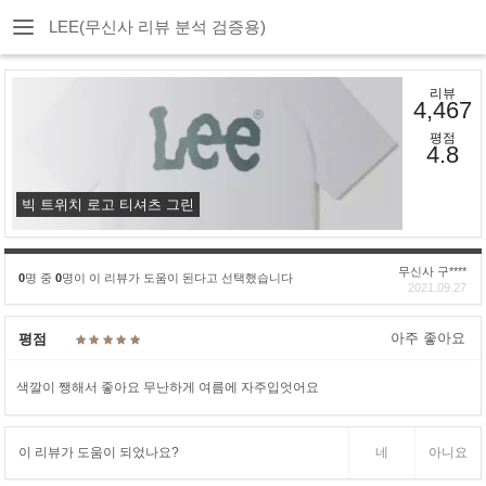
LEE(무신사 리뷰 분석 검증용)
리뷰
4,467
평점
4.8
빅 트위치 로고 티셔츠 그린
무신사 구****
0
명 중
0
명이 이 리뷰가 도움이 된다고 선택했습니다
2021.09.27
아주 좋아요
평점
색깔이 쨍해서 좋아요 무난하게 여름에 자주입엇어요
이 리뷰가 도움이 되었나요?
네
아니요