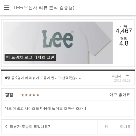
LEE(무신사 리뷰 분석 검증용)
리뷰
4,467
평점
4.8
빅 트위치 로고 티셔츠 그린
무신사 구****
0
명 중
0
명이 이 리뷰가 도움이 된다고 선택했습니다
2021.06.19
아주 좋아요
평점
색도 예쁘고 사이즈도 마음에 들어요 초록색 조와~!
이 리뷰가 도움이 되었나요?
네
아니요