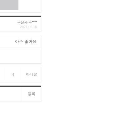
무신사 구****
2021.05.16
아주 좋아요
네
아니요
등록