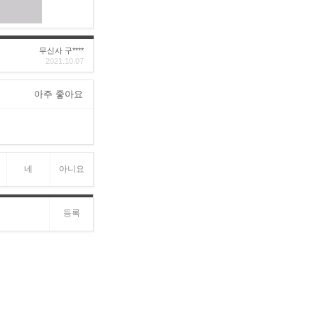
무신사 구****
2021.10.07
아주 좋아요
네
아니요
등록