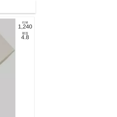
리뷰
1,240
평점
4.8