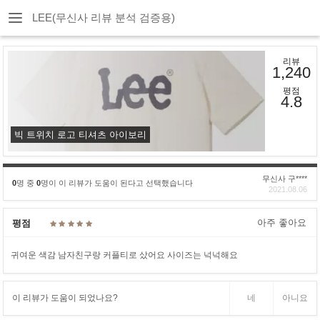
LEE(무신사 리뷰 분석 검증용)
리뷰
1,240
평점
4.8
빅 트위치 로고 티셔츠 아이보리
무신사 구****
0
명 중
0
명이 이 리뷰가 도움이 된다고 선택했습니다
2021.08.06
아주 좋아요
평점
귀여운 색감 남자친구랑 커플티로 샀어요 사이즈는 넉넉해요
이 리뷰가 도움이 되었나요?
네
아니요