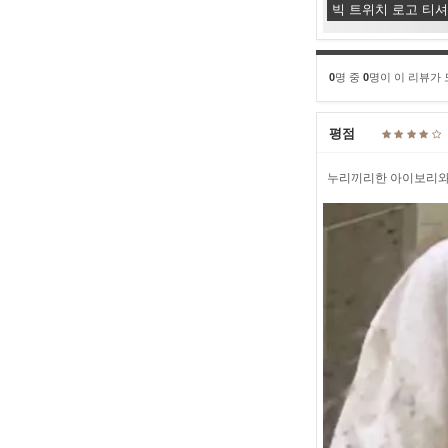
빅 트위치 로고 티
0
명 중
0
명이 이 리뷰가
평점
누리끼리한 아이보리와