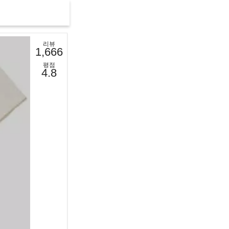
리뷰
1,666
평점
4.8