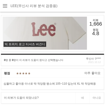
LEE(무신사 리뷰 분석 검증용)
리뷰
1,666
평점
4.8
빅 트위치 로고 티셔츠 버건디
무신사 구****
0
명 중
0
명이 이 리뷰가 도움이 된다고 선택했습니다
2021.10.12
아주 좋아요
평점
심플하고 좋아용 이너로 딱 적당함 평소에 105~110 입는데 XL 딱 적당해용
이 리뷰가 도움이 되었나요?
네
아니요