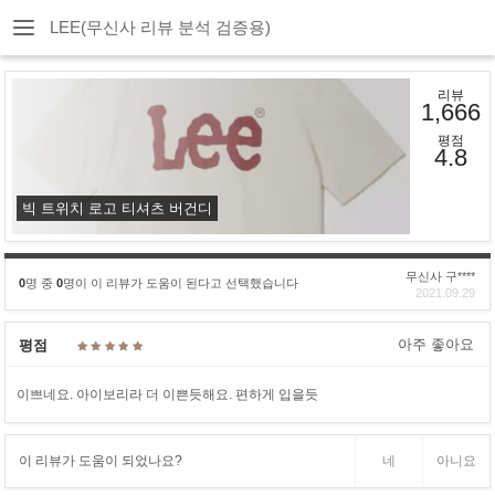
LEE(무신사 리뷰 분석 검증용)
리뷰
1,666
평점
4.8
빅 트위치 로고 티셔츠 버건디
무신사 구****
0
명 중
0
명이 이 리뷰가 도움이 된다고 선택했습니다
2021.09.29
아주 좋아요
평점
이쁘네요. 아이보리라 더 이쁜듯해요. 편하게 입을듯
이 리뷰가 도움이 되었나요?
네
아니요