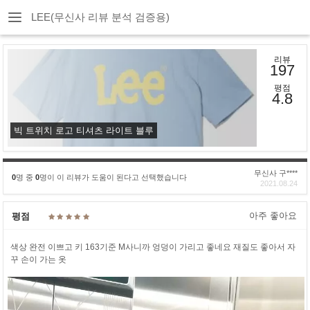
LEE(무신사 리뷰 분석 검증용)
리뷰
197
평점
4.8
빅 트위치 로고 티셔츠 라이트 블루
무신사 구****
0
명 중
0
명이 이 리뷰가 도움이 된다고 선택했습니다
2021.08.24
아주 좋아요
평점
색상 완전 이쁘고 키 163기준 M사니까 엉덩이 가리고 좋네요 재질도 좋아서 자
꾸 손이 가는 옷