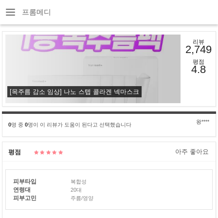
프롬메디
리뷰
2,749
평점
4.8
[목주름 감소 임상] 나노 스텝 콜라겐 넥마스크
왕****
0
명 중
0
명이 이 리뷰가 도움이 된다고 선택했습니다
아주 좋아요
평점
피부타입
복합성
연령대
20대
피부고민
주름/영양