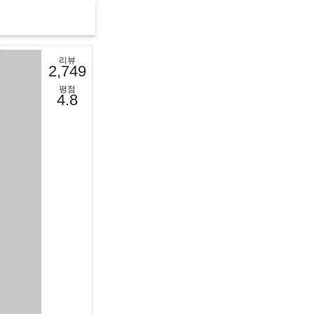
리뷰
2,749
평점
4.8