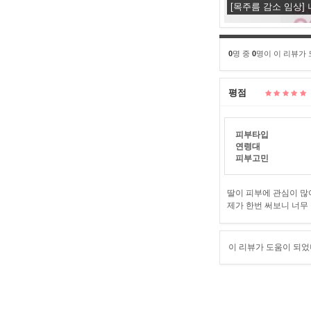
[목주름 감소 임상]
0
명 중
0
명이 이 리뷰가
평점
피부타입
연령대
피부고민
딸이 피부에 관심이 많
제가 한번 써보니 너무 
이 리뷰가 도움이 되었