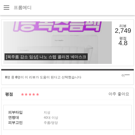
프롬메디
리뷰
2,749
평점
4.8
[목주름 감소 임상] 나노 스텝 콜라겐 넥마스크
이****
0
명 중
0
명이 이 리뷰가 도움이 된다고 선택했습니다
아주 좋아요
평점
피부타입
지성
연령대
40대 이상
피부고민
주름/영양