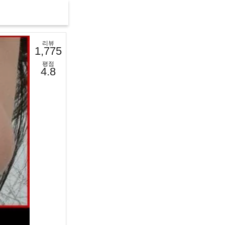
리뷰
1,775
평점
4.8