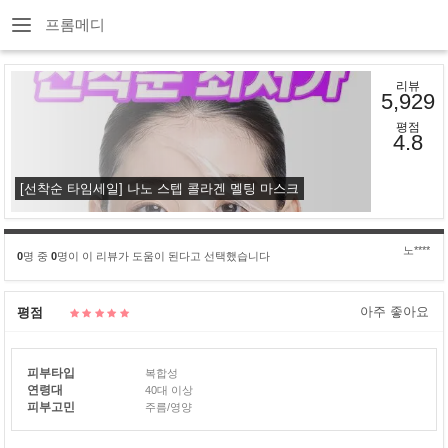
프롬메디
리뷰
5,929
평점
4.8
[선착순 타임세일] 나노 스텝 콜라겐 멜팅 마스크
노****
0
명 중
0
명이 이 리뷰가 도움이 된다고 선택했습니다
아주 좋아요
평점
피부타입
복합성
연령대
40대 이상
피부고민
주름/영양