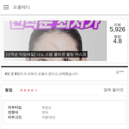
프롬메디
리뷰
5,926
평점
4.8
[선착순 타임세일] 나노 스텝 콜라겐 멜팅 마스크
김****
0
명 중
0
명이 이 리뷰가 도움이 된다고 선택했습니다
맘에 들어요
평점
피부타입
복합성
연령대
30대
피부고민
주름/영양