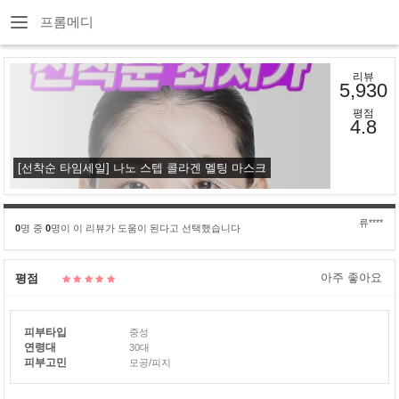
프롬메디
리뷰
5,930
평점
4.8
[선착순 타임세일] 나노 스텝 콜라겐 멜팅 마스크
류****
0
명 중
0
명이 이 리뷰가 도움이 된다고 선택했습니다
아주 좋아요
평점
피부타입
중성
연령대
30대
피부고민
모공/피지