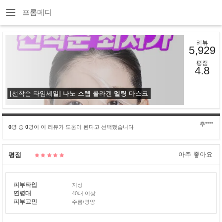
프롬메디
리뷰
5,929
평점
4.8
[선착순 타임세일] 나노 스텝 콜라겐 멜팅 마스크
추****
0
명 중
0
명이 이 리뷰가 도움이 된다고 선택했습니다
아주 좋아요
평점
피부타입
지성
연령대
40대 이상
피부고민
주름/영양