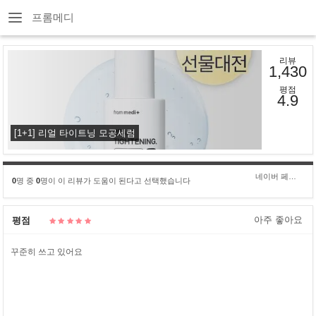
프롬메디
리뷰
1,430
평점
4.9
[1+1] 리얼 타이트닝 모공세럼
네이버 페이 구****
0
명 중
0
명이 이 리뷰가 도움이 된다고 선택했습니다
아주 좋아요
평점
꾸준히 쓰고 있어요