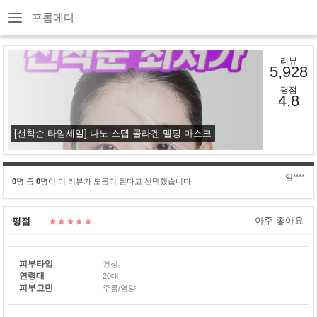
프롬메디
리뷰
5,928
평점
4.8
[선착순 타임세일] 나노 스텝 콜라겐 멜팅 마스크
임****
0
명 중
0
명이 이 리뷰가 도움이 된다고 선택했습니다
아주 좋아요
평점
피부타입
건성
연령대
20대
피부고민
주름/영양