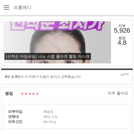
프롬메디
리뷰
5,926
평점
4.8
[선착순 타임세일] 나노 스텝 콜라겐 멜팅 마스크
이****
0
명 중
0
명이 이 리뷰가 도움이 된다고 선택했습니다
아주 좋아요
평점
피부타입
복합성
연령대
40대 이상
피부고민
화이트닝