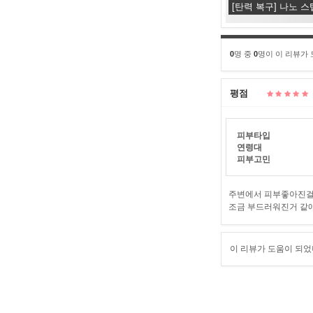
[탄력 복구] 나노 
0
명 중
0
명이 이 리뷰가
평점
피부타입
연령대
피부고민
주변에서 피부좋아진걸 
조금 부드러워진거 같애
이 리뷰가 도움이 되었