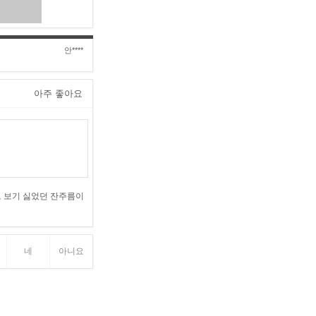
안****
아주 좋아요
고 보기 싫었던 잔주름이
네
아니요