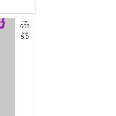
리뷰
668
평점
5.0