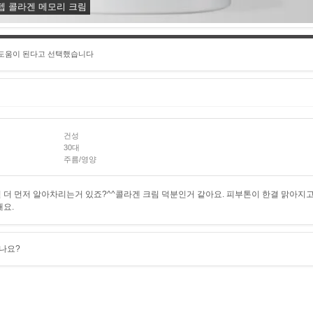
스텝 콜라겐 메모리 크림
 도움이 된다고 선택했습니다
건성
30대
주름/영양
더 먼저 알아차리는거 있죠?^^콜라겐 크림 덕분인거 같아요. 피부톤이 한결 맑아지
요.
나요?