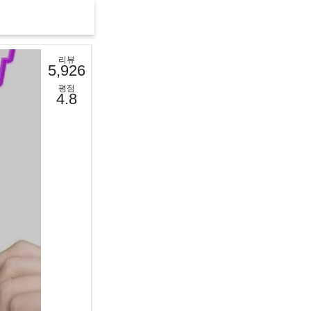
리뷰
5,926
평점
4.8