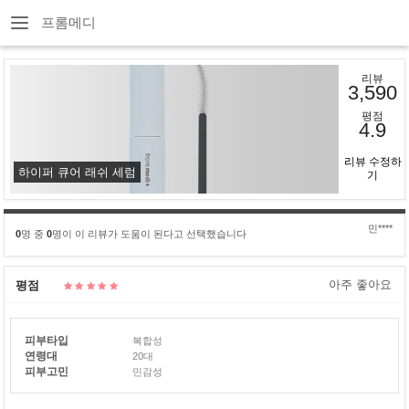
프롬메디
리뷰
3,590
평점
4.9
리뷰 수정하
하이퍼 큐어 래쉬 세럼
기
민****
0
명 중
0
명이 이 리뷰가 도움이 된다고 선택했습니다
아주 좋아요
평점
피부타입
복합성
연령대
20대
피부고민
민감성