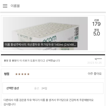
이롬몰
리뷰
179
평점
5.0
이롬 황성주박사의 국산콩두유 무가당두유 140ml (24/48/72팩)
박****
0
명 중
0
명이 이 리뷰가 도움이 된다고 선택했습니다
2023.10.25
아주 좋아요
평점
선택한 옵션
옵션:
24입
다른데서 이롬 검은콩 두유 먹다가 이롬 몰 생겨서 무가당으로 건강하게 주문해봤어요
감사합니다