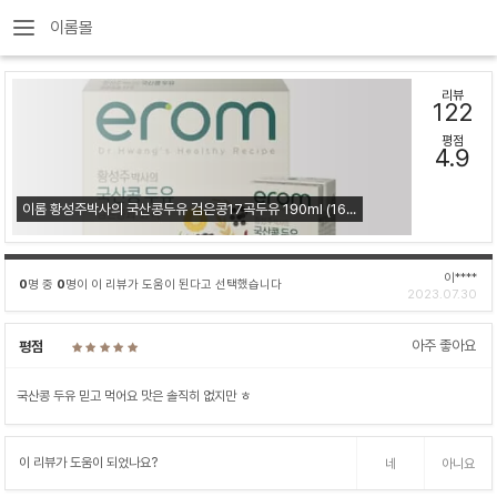
이롬몰
리뷰
122
평점
4.9
이롬 황성주박사의 국산콩두유 검은콩17곡두유 190ml (16/32/48/64팩)
이****
0
명 중
0
명이 이 리뷰가 도움이 된다고 선택했습니다
2023.07.30
아주 좋아요
평점
국산콩 두유 믿고 먹어요 맛은 솔직히 없지만 ㅎ
이 리뷰가 도움이 되었나요?
네
아니요