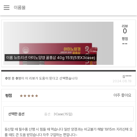
이롬몰
리뷰
0
평점
--
이롬 뉴트리션 아미노양갱 꿀홍삼 40g 15포(5포X3case)
김****
0
명 중
0
명이 이 리뷰가 도움이 된다고 선택했습니다
2024.08.19
아주 좋아요
평점
선택한 옵션
옵션:
3Case(15입)
등산할 때 필수품 산행 시 힘들 때 먹습니다 일반 양갱과는 비교불가 해발 1915m 지리산에 오
를 때도 큰 도움 받았습니다 자주 구입하는 편입니다~