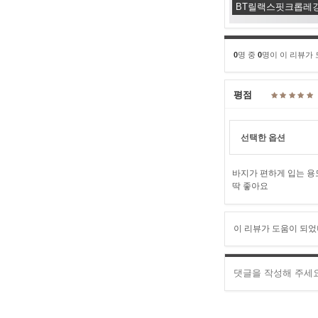
BT릴랙스핏크롭레깅
0
명 중
0
명이 이 리뷰가
평점
선택한 옵션
바지가 편하게 입는 용
딱 좋아요
이 리뷰가 도움이 되었