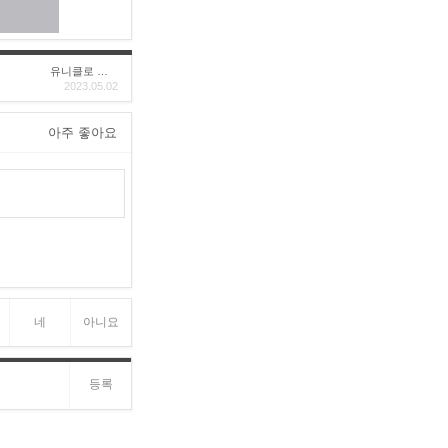
유니클로 구****
2023.05.02
아주 좋아요
네
아니요
등록