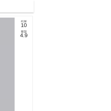
리뷰
10
평점
4.9