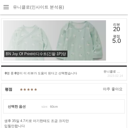
유니클로(인사이트 분석용)
리뷰
20
평점
5.0
BN Joy Of Print바디수트(긴팔·1P)양
유니클로 구****
0
명 중
0
명이 이 리뷰가 도움이 된다고 선택했습니다
2023.02.14
아주 좋아요
평점
선택한 옵션
size:
60cm
생후 35일 4.7키로 아기한테도 조금 크지만
입힐만합니다