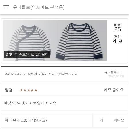
유니클로(인사이트 분석용)
리뷰
25
평점
4.9
BN바디수트(긴팔·1P)보더
유니클로 구****
0
명 중
0
명이 이 리뷰가 도움이 된다고 선택했습니다
2023.04.06
아주 좋아요
평점
배냇저고리벗고 바로 입기 조 아요
이 리뷰가 도움이 되었나요?
네
아니요