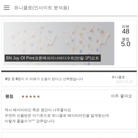
유니클로(인사이트 분석용)
리뷰
48
평점
5.0
BN Joy Of Print코튼메쉬이너바디수트(반팔·1P)요트
유니클로 구****
0
명 중
0
명이 이 리뷰가 도움이 된다고 선택했습니다
2023.04.28
아주 좋아요
평점
역시 베이비라인 쪽은 원단이 너무좋아요
우연히 선물받은 아기옷으로 유니클로 베이비라인을 알게됬는데
이렇게 좋을수가^^ 강추입니다