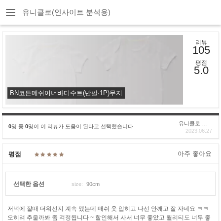
유니클로(인사이트 분석용)
리뷰
105
평점
5.0
BN코튼메쉬이너바디수트(반팔·1P)무지
유니클로 구****
0
명 중
0
명이 이 리뷰가 도움이 된다고 선택했습니다
2023.06.27
아주 좋아요
평점
선택한 옵션
size:
90cm
저녁에 잘때 더워선지 계속 깼는데 매쉬 옷 입히고 나선 안깨고 잘 자네요 ㅋㅋ
오히려 추울까봐 좀 걱정됩니다 ~ 할인해서 사서 너무 좋았고 퀄리티도 너무 좋