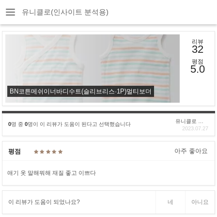
유니클로(인사이트 분석용)
리뷰
32
평점
5.0
BN코튼메쉬이너바디수트(슬리브리스·1P)멀티보더
유니클로 구****
0
명 중
0
명이 이 리뷰가 도움이 된다고 선택했습니다
2023.07.27
아주 좋아요
평점
애기 옷 말해뭐해 재질 좋고 이쁘다
이 리뷰가 도움이 되었나요?
네
아니요